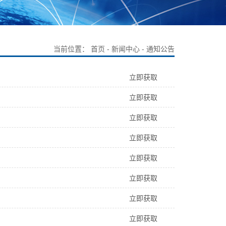
当前位置：
首页
-
新闻中心
- 通知公告
立即获取
立即获取
立即获取
立即获取
立即获取
立即获取
立即获取
立即获取