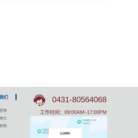
我们
0431-80564068
咨询
工作时间：
09:00AM~17:00PM
纳士
机构