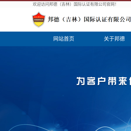
欢迎访问邦德（吉林）国际认证有限公司官网！
网站首页
关于邦德