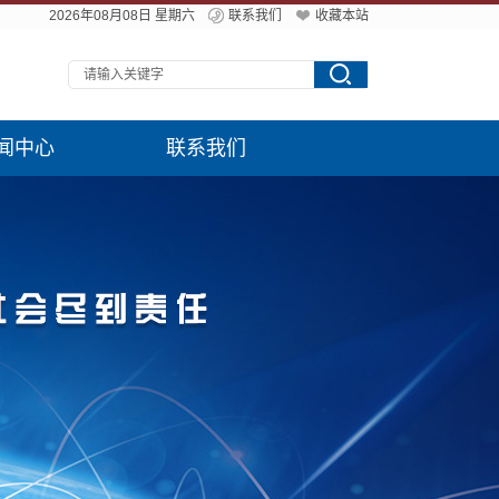
2026年08月08日 星期六
联系我们
收藏本站
闻中心
联系我们